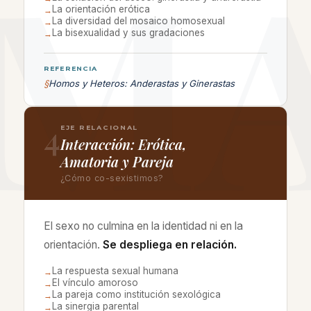
M
La orientación erótica
→
La diversidad del mosaico homosexual
→
La bisexualidad y sus gradaciones
→
REFERENCIA
§
Homos y Heteros: Anderastas y Ginerastas
4
EJE RELACIONAL
Interacción: Erótica,
Amatoria y Pareja
¿Cómo co-sexistimos?
El sexo no culmina en la identidad ni en la
orientación.
Se despliega en relación.
La respuesta sexual humana
→
El vínculo amoroso
→
La pareja como institución sexológica
→
La sinergia parental
→