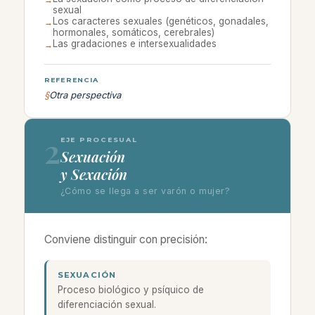
sexual
Los caracteres sexuales (genéticos, gonadales,
→
hormonales, somáticos, cerebrales)
Las gradaciones e intersexualidades
→
REFERENCIA
§
Otra perspectiva
2
EJE PROCESUAL
Sexuación
y Sexación
¿Cómo se llega a ser varón o mujer?
Conviene distinguir con precisión:
SEXUACIÓN
Proceso biológico y psíquico de
diferenciación sexual.