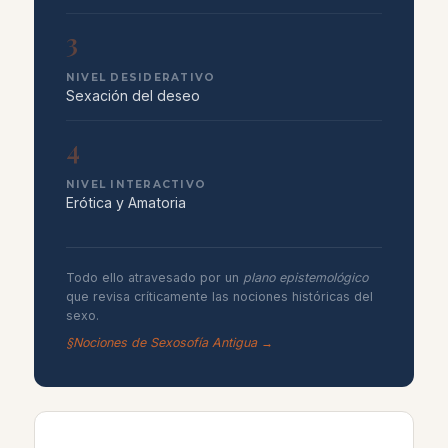
3
NIVEL DESIDERATIVO
Sexación del deseo
4
NIVEL INTERACTIVO
Erótica y Amatoria
Todo ello atravesado por un
plano epistemológico
que revisa críticamente las nociones históricas del
sexo.
§
Nociones de Sexosofía Antigua →