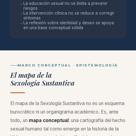
→
La educación sexual no se limita a prevenir
riesgos
→
La intervención clínica no se reduce a corregir
síntomas
→
La reflexión sobre identidad y deseo se apoya
en una base conceptual sólida
MARCO CONCEPTUAL · EPISTEMOLOGÍA
El mapa de la
Sexología Sustantiva
El mapa de la Sexología Sustantiva no es un esquema
burocrático ni un organigrama académico. Es, ante
todo, un
mapa conceptual
: una cartografía del hecho
sexual humano tal como emerge en la historia de la