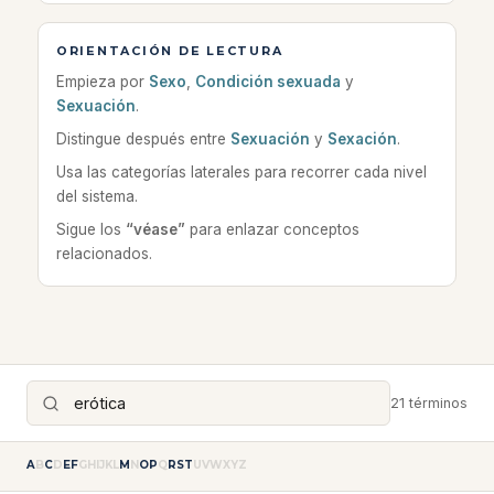
ORIENTACIÓN DE LECTURA
Empieza por
Sexo
,
Condición sexuada
y
Sexuación
.
Distingue después entre
Sexuación
y
Sexación
.
Usa las categorías laterales para recorrer cada nivel
del sistema.
Sigue los
“véase”
para enlazar conceptos
relacionados.
21 términos
A
B
C
D
E
F
G
H
I
J
K
L
M
N
O
P
Q
R
S
T
U
V
W
X
Y
Z