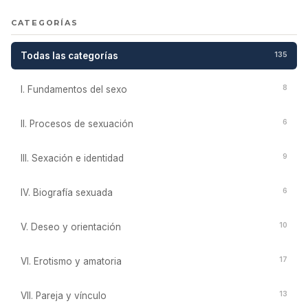
CATEGORÍAS
Todas las categorías
135
8
I. Fundamentos del sexo
6
II. Procesos de sexuación
9
III. Sexación e identidad
6
IV. Biografía sexuada
10
V. Deseo y orientación
17
VI. Erotismo y amatoria
13
VII. Pareja y vínculo