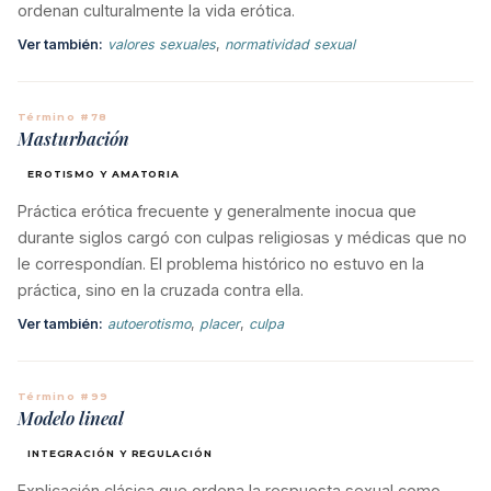
ordenan culturalmente la vida erótica.
Ver también:
valores sexuales
,
normatividad sexual
Término #78
Masturbación
EROTISMO Y AMATORIA
Práctica erótica frecuente y generalmente inocua que
durante siglos cargó con culpas religiosas y médicas que no
le correspondían. El problema histórico no estuvo en la
práctica, sino en la cruzada contra ella.
Ver también:
autoerotismo
,
placer
,
culpa
Término #99
Modelo lineal
INTEGRACIÓN Y REGULACIÓN
Explicación clásica que ordena la respuesta sexual como