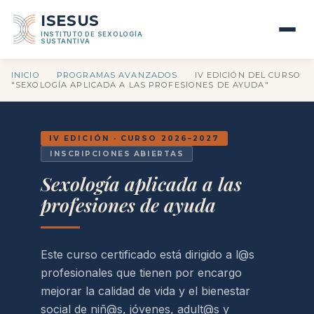
ISESUS
INSTITUTO DE SEXOLOGÍA
SUSTANTIVA
INICIO
·
PROGRAMAS AVANZADOS
·
IV EDICIÓN DEL CURSO
"SEXOLOGÍA APLICADA A LAS PROFESIONES DE AYUDA"
IV EDICIÓN · CURSO 2026–2027
INSCRIPCIONES ABIERTAS
Sexología aplicada a las
profesiones de ayuda
Este curso certificado está dirigido a l@s
profesionales que tienen por encargo
mejorar la calidad de vida y el bienestar
social de niñ@s, jóvenes, adult@s y