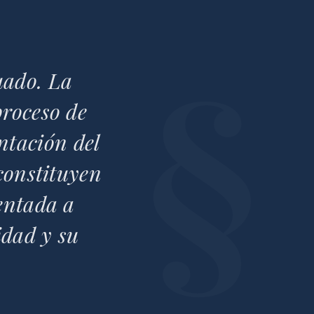
uado. La
proceso de
ntación del
 constituyen
ientada a
idad y su